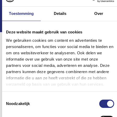
kromming en diameter van je hoornvlies in kaart te
brengen. Op basis van jouw visueel profiel zoeken we
Toestemming
Details
Over
vervolgens de ideale lens die voldoet aan jouw eisen
en verwachtingen.
Deze website maakt gebruik van cookies
We gebruiken cookies om content en advertenties te
personaliseren, om functies voor social media te bieden en
Onze specialiteiten
om ons websiteverkeer te analyseren. Ook delen we
informatie over uw gebruik van onze site met onze
partners voor social media, adverteren en analyse. Deze
partners kunnen deze gegevens combineren met andere
informatie die u aan ze heeft verstrekt of die ze hebben
verzameld op basis van uw gebruik van hun services.
Toestemmingsselectie
Glazen
Noodzakelijk
Van oogmeting tot het
monteren van de glazen.