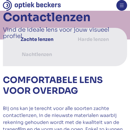
Contactlenzen
Brillen
Vind de ideale lens voor
jouw visueel
Monturen
profiel.
Zachte lenzen
Harde lenzen
Zonnebrillen
Sportbrillen
Kinderbrillen
Nachtlenzen
Veiligheidsbrillen
Specialiteiten
COMFORTABELE LENS
Glazen
Contactlenzen
VOOR OVERDAG
Oogmetingen
Hoorapparaten
Bij ons kan je terecht voor alle soorten zachte
Nieuws
contactlenzen, in de nieuwste materialen waarbij
Over ons
rekening gehouden wordt met de kwaliteit van de
Contact
tranenﬁlm en de vorm van de ogen. Enkel zo kunnen