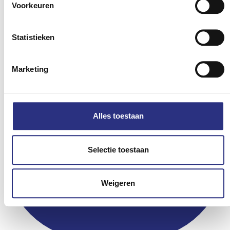
Voorkeuren
Statistieken
Marketing
Alles toestaan
Oogmetingen
Het perfecte advies,
Selectie toestaan
afgestemd op jouw situatie.
Low vision
Weigeren