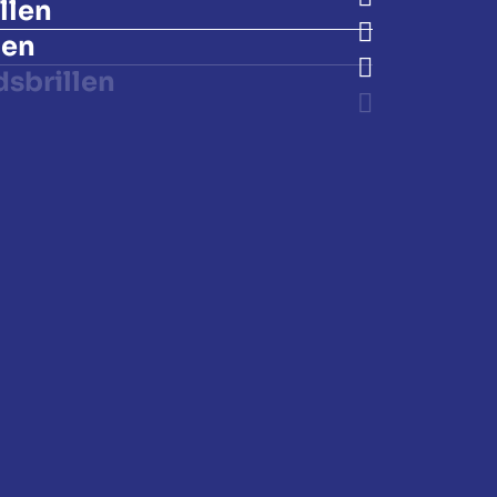
llen
len
dsbrillen