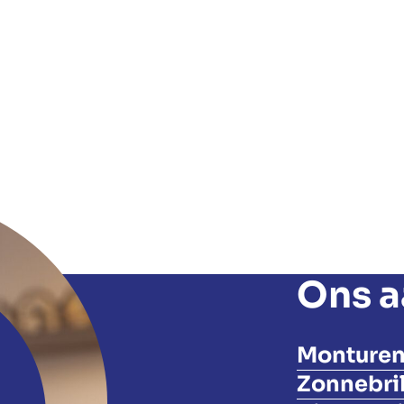
Ons 
Monture
Zonnebri