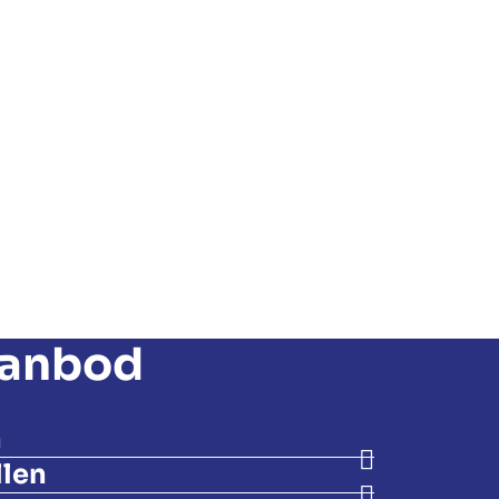
aanbod
n
llen