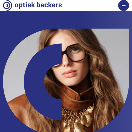
Brillen
Monturen
Zonnebrillen
Sportbrillen
Kinderbrillen
Veiligheidsbrillen
Specialiteiten
Glazen
Contactlenzen
Oogmetingen
Hoorapparaten
Nieuws
Over ons
Contact