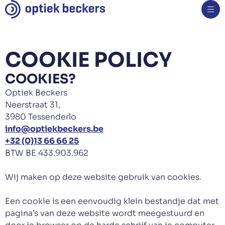
Brillen
COOKIE POLICY
Monturen
Zonnebrillen
COOKIES?
Sportbrillen
Optiek Beckers
Kinderbrillen
Neerstraat 31,
Veiligheidsbrillen
3980 Tessenderlo
Specialiteiten
info@optiekbeckers.be
Glazen
+32 (0)13 66 66 25
Contactlenzen
BTW BE 433.903.962
Oogmetingen
Hoorapparaten
Wij maken op deze website gebruik van cookies.
Nieuws
Een cookie is een eenvoudig klein bestandje dat met
Over ons
pagina’s van deze website wordt meegestuurd en
Contact