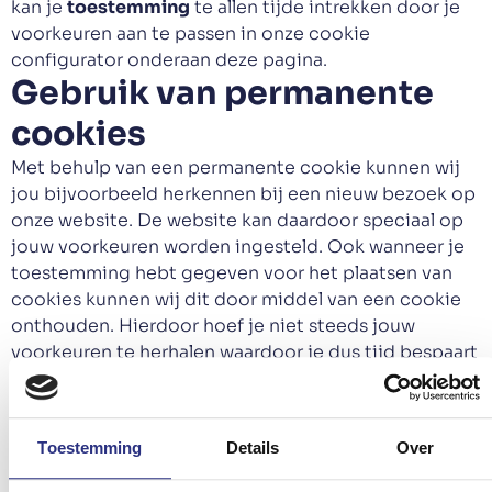
kan je
toestemming
te allen tijde intrekken door je
voorkeuren aan te passen in onze cookie
configurator onderaan deze pagina.
Gebruik van permanente
cookies
Met behulp van een permanente cookie kunnen wij
jou bijvoorbeeld herkennen bij een nieuw bezoek op
onze website. De website kan daardoor speciaal op
jouw voorkeuren worden ingesteld. Ook wanneer je
toestemming hebt gegeven voor het plaatsen van
cookies kunnen wij dit door middel van een cookie
onthouden. Hierdoor hoef je niet steeds jouw
voorkeuren te herhalen waardoor je dus tijd bespaart
en een prettiger gebruik van onze website kunt
maken. Permanente cookies kan je verwijderen via de
instellingen van jouw browser.
Toestemming
Details
Over
Tracking cookies van