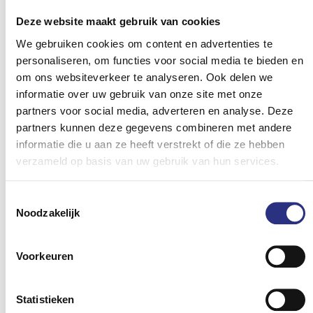
onszelf (1st party cookies)
Deze website maakt gebruik van cookies
Met jouw toestemming plaatsen wij een cookie op
We gebruiken cookies om content en advertenties te
jouw apparatuur, welke kan worden opgevraagd
personaliseren, om functies voor social media te bieden en
zodra je een website uit ons netwerk bezoekt.
om ons websiteverkeer te analyseren. Ook delen we
Hierdoor kunnen wij te weten komen dat je naast
informatie over uw gebruik van onze site met onze
onze website ook op de betreffende andere
partners voor social media, adverteren en analyse. Deze
website(s) uit ons netwerk bent geweest, en kunnen
partners kunnen deze gegevens combineren met andere
wij je persoonlijke interesses afleiden. Het daardoor
informatie die u aan ze heeft verstrekt of die ze hebben
opgebouwde profiel is gekoppeld aan je IP-adres,
verzameld op basis van uw gebruik van hun services.
maar niet aan jouw naam, adres, e-mailadres en
dergelijke. Deze koppeling dient alleen om
advertenties af te stemmen op jouw profiel, zodat
Toestemmingsselectie
deze zo veel mogelijk relevant voor je zijn.
Noodzakelijk
Tracking cookies van onze
adverteerders (3rd party
Voorkeuren
cookies)
Statistieken
Met jouw toestemming kunnen onze adverteerders