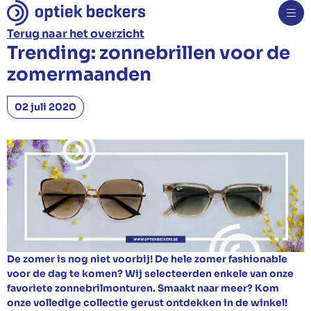
Terug naar het overzicht
Trending: zonnebrillen voor de
Brillen
zomermaanden
Monturen
Zonnebrillen
02 juli 2020
Sportbrillen
Kinderbrillen
Veiligheidsbrillen
Specialiteiten
Glazen
Contactlenzen
Oogmetingen
Hoorapparaten
De zomer is nog niet voorbij! De hele zomer fashionable
Nieuws
voor de dag te komen? Wij selecteerden enkele van onze
Over ons
favoriete zonnebrilmonturen. Smaakt naar meer? Kom
onze volledige collectie gerust ontdekken in de winkel!
Contact