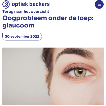
Terug naar het overzicht
Oogprobleem onder de loep:
Brillen
glaucoom
Monturen
Zonnebrillen
30 september 2022
Sportbrillen
Kinderbrillen
Veiligheidsbrillen
Specialiteiten
Glazen
Contactlenzen
Oogmetingen
Hoorapparaten
Nieuws
Over ons
Contact