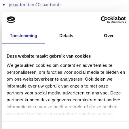
je ouder dan 40 jaar bent;
je hart-of vaatziekten hebt;
je sterk verziend of bijziend bent;
je een Afrikaanse of Aziatische afkomst hebt.
Toestemming
Details
Over
Symptomen van glaucoom
In veel gevallen leven mensen met glaucoom zonder dat ze
Deze website maakt gebruik van cookies
het weten. Vaak gaan
klachten pas na enkele jaren
de kop
We gebruiken cookies om content en advertenties te
opsteken. Preventief onderzoek is dus zeker aangewezen
personaliseren, om functies voor social media te bieden en
om de aandoening tijdig op te sporen en de schade te
beperken!
om ons websiteverkeer te analyseren. Ook delen we
informatie over uw gebruik van onze site met onze
Mogelijke sympotomen van glaucoom in een gevorderd
partners voor social media, adverteren en analyse. Deze
stadium zijn:
partners kunnen deze gegevens combineren met andere
informatie die u aan ze heeft verstrekt of die ze hebben
Je stoot je vaker.
verzameld op basis van uw gebruik van hun services.
Je ziet niet goed in het donker (bv. autorijden).
Je merkt dat je tunnelvisie krijgt.