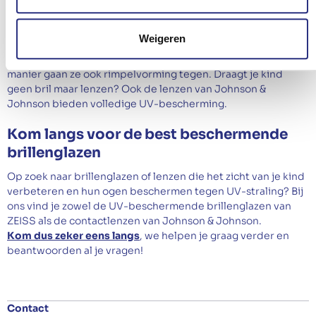
Weigeren
Naast bescherming van de ogen, beschermen zulke
brillenglazen ook de kwetsbare huid rond je ogen. Op die
manier gaan ze ook rimpelvorming tegen. Draagt je kind
geen bril maar lenzen? Ook de lenzen van Johnson &
Johnson bieden volledige UV-bescherming.
Kom langs voor de best beschermende
brillenglazen
Op zoek naar brillenglazen of lenzen die het zicht van je kind
verbeteren en hun ogen beschermen tegen UV-straling? Bij
ons vind je zowel de UV-beschermende brillenglazen van
ZEISS als de contactlenzen van Johnson & Johnson.
Kom dus zeker eens langs
, we helpen je graag verder en
beantwoorden al je vragen!
Contact