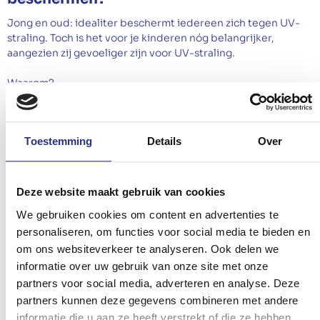
Jong en oud: idealiter beschermt iedereen zich tegen UV-
straling. Toch is het voor je kinderen nóg belangrijker,
aangezien zij gevoeliger zijn voor UV-straling.
Waarom?
Kinderen komen meer buiten dan volwassenen. Studies
tonen aan dat je 40 tot 50% van de blootstelling aan UV-
Toestemming
Details
Over
e
straling (geteld tot 60 jaar) opdoet voor je 20
Je huid wordt beschermd tegen UV-straling door de
natuurlijke stof melanine. Maar de huid van je kind bevat
Deze website maakt gebruik van cookies
minder melanine dan de huid van een volwassene
We gebruiken cookies om content en advertenties te
Bij kinderen zijn de ooglenzen transparanter dan bij een
personaliseren, om functies voor social media te bieden en
volwassene. Kinderen jonger dan 10 krijgen zo meer dan
75% UV-straling binnen. Voor mensen ouder dan 25 jaar is
om ons websiteverkeer te analyseren. Ook delen we
dat in vergelijking nog maar 10%.
informatie over uw gebruik van onze site met onze
partners voor social media, adverteren en analyse. Deze
Wat kan je doen?
partners kunnen deze gegevens combineren met andere
informatie die u aan ze heeft verstrekt of die ze hebben
Het belangrijkste is natuurlijk om je kind goed te