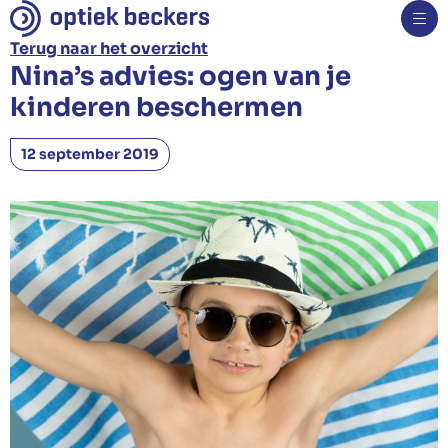
Terug naar het overzicht
Nina’s advies: ogen van je
Brillen
kinderen beschermen
Monturen
Zonnebrillen
12 september 2019
Sportbrillen
Kinderbrillen
Veiligheidsbrillen
Specialiteiten
Glazen
Contactlenzen
Oogmetingen
Hoorapparaten
Nieuws
Over ons
Contact