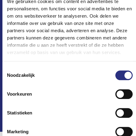
We gebruiken cookies om content en advertenties te
personaliseren, om functies voor social media te bieden en
om ons websiteverkeer te analyseren. Ook delen we
informatie over uw gebruik van onze site met onze
partners voor social media, adverteren en analyse. Deze
partners kunnen deze gegevens combineren met andere
informatie die u aan ze heeft verstrekt of die ze hebben
verzameld op basis van uw gebruik van hun services.
Ons aanbod
Toestemmingsselectie
Noodzakelijk
Monturen
Zonnebrillen
Kinderbrillen
Voorkeuren
Sportbrillen
Veiligheidsbrillen
Statistieken
Marketing